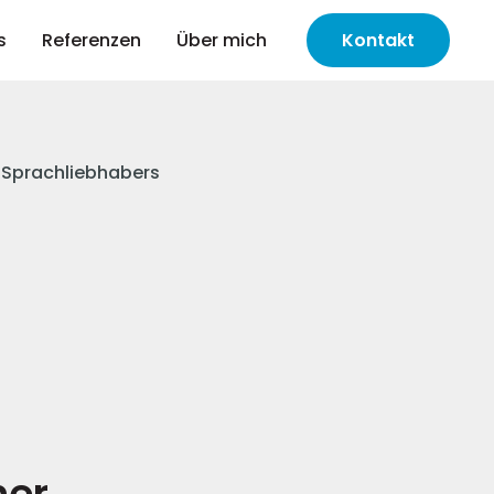
s
Referenzen
Über mich
Kontakt
s Sprachliebhabers
ner